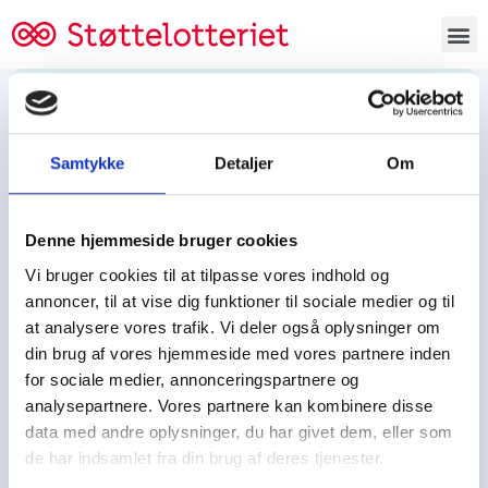
Bestil lodsedler
Samtykke
Detaljer
Om
Tjen penge og støt
Tjen penge til:
Denne hjemmeside bruger cookies
Foreningen/klubben/holdet
Skolen/skoleklassen
Vi bruger cookies til at tilpasse vores indhold og
Spejdere/spejdergruppen/FDF’ere, m.fl.
annoncer, til at vise dig funktioner til sociale medier og til
at analysere vores trafik. Vi deler også oplysninger om
Kontor
din brug af vores hjemmeside med vores partnere inden
for sociale medier, annonceringspartnere og
Tjenpengeogstoet.dk
analysepartnere. Vores partnere kan kombinere disse
Ejby Industrivej 91
data med andre oplysninger, du har givet dem, eller som
DK – 2600 Glostrup
de har indsamlet fra din brug af deres tjenester.
CVR:
19347508