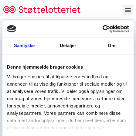
Bestil lodsedler
Samtykke
Detaljer
Om
Tjen penge og støt
Tjen penge til:
Denne hjemmeside bruger cookies
Foreningen/klubben/holdet
Skolen/skoleklassen
Vi bruger cookies til at tilpasse vores indhold og
Spejdere/spejdergruppen/FDF’ere, m.fl.
annoncer, til at vise dig funktioner til sociale medier og til
at analysere vores trafik. Vi deler også oplysninger om
Kontor
din brug af vores hjemmeside med vores partnere inden
for sociale medier, annonceringspartnere og
Tjenpengeogstoet.dk
analysepartnere. Vores partnere kan kombinere disse
Ejby Industrivej 91
data med andre oplysninger, du har givet dem, eller som
DK – 2600 Glostrup
de har indsamlet fra din brug af deres tjenester.
CVR:
19347508