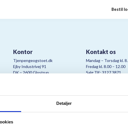
Bestil l
Kontor
Kontakt os
Tjenpengeogstoet.dk
Mandag – Torsdag kl. 8
Ejby Industrivej 91
Fredag kl. 8.00 – 12.00
DK – 2600 Glostrup
Salg Tlf.: 3127 3871
CVR:
19347508
Mail:
cjo@bording.dk
Detaljer
tteriet er et samarbejde imellem Kræftens Bekæmpelse og Bording Da
ookies