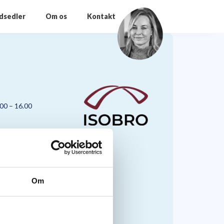
odsedler
Om os
Kontakt
.00 – 16.00
Om
nmark A/S