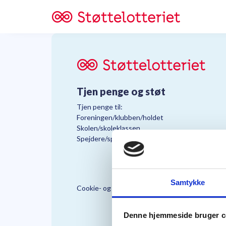
Tjen penge og støt
Tjen penge til:
Foreningen/klubben/holdet
Skolen/skoleklassen
Spejdere/spejdergruppen/FDF’ere, m.fl.
Samtykke
Cookie- og Persondatapolitik
Støttelo
Denne hjemmeside bruger c