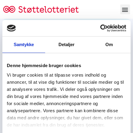
Bestil lodsedler
Samtykke
Detaljer
Om
Tjen penge og støt
Tjen penge til:
Denne hjemmeside bruger cookies
Foreningen/klubben/holdet
Skolen/skoleklassen
Vi bruger cookies til at tilpasse vores indhold og
Spejdere/spejdergruppen/FDF’ere, m.fl.
annoncer, til at vise dig funktioner til sociale medier og til
at analysere vores trafik. Vi deler også oplysninger om
Kontor
din brug af vores hjemmeside med vores partnere inden
for sociale medier, annonceringspartnere og
Tjenpengeogstoet.dk
analysepartnere. Vores partnere kan kombinere disse
Ejby Industrivej 91
data med andre oplysninger, du har givet dem, eller som
DK – 2600 Glostrup
de har indsamlet fra din brug af deres tjenester.
CVR:
19347508