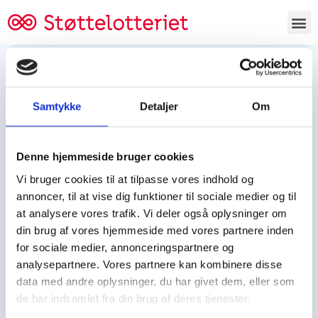
Bestil lodsedler
Samtykke
Detaljer
Om
Tjen penge og støt
Tjen penge til:
Denne hjemmeside bruger cookies
Foreningen/klubben/holdet
Skolen/skoleklassen
Vi bruger cookies til at tilpasse vores indhold og
Spejdere/spejdergruppen/FDF’ere, m.fl.
annoncer, til at vise dig funktioner til sociale medier og til
at analysere vores trafik. Vi deler også oplysninger om
Kontor
din brug af vores hjemmeside med vores partnere inden
for sociale medier, annonceringspartnere og
Tjenpengeogstoet.dk
analysepartnere. Vores partnere kan kombinere disse
Ejby Industrivej 91
data med andre oplysninger, du har givet dem, eller som
DK – 2600 Glostrup
de har indsamlet fra din brug af deres tjenester.
CVR:
19347508