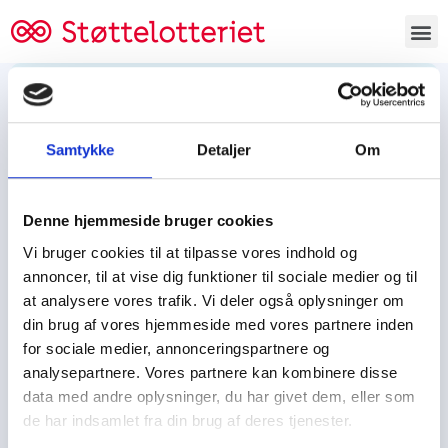
Bestil lodsedler
Samtykke
Detaljer
Om
Tjen penge og støt
Tjen penge til:
Denne hjemmeside bruger cookies
Foreningen/klubben/holdet
Skolen/skoleklassen
Vi bruger cookies til at tilpasse vores indhold og
Spejdere/spejdergruppen/FDF’ere, m.fl.
annoncer, til at vise dig funktioner til sociale medier og til
at analysere vores trafik. Vi deler også oplysninger om
Kontor
din brug af vores hjemmeside med vores partnere inden
for sociale medier, annonceringspartnere og
Tjenpengeogstoet.dk
analysepartnere. Vores partnere kan kombinere disse
Ejby Industrivej 91
data med andre oplysninger, du har givet dem, eller som
DK – 2600 Glostrup
de har indsamlet fra din brug af deres tjenester.
CVR:
19347508