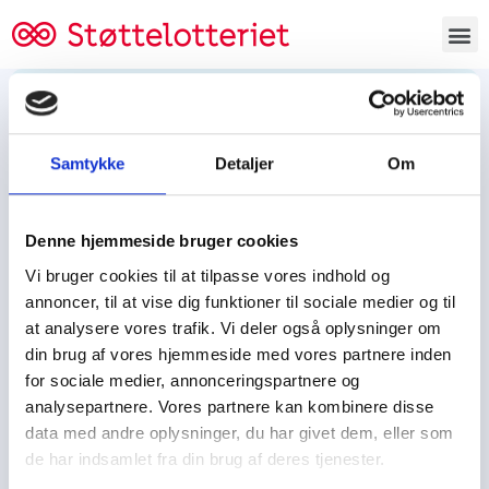
Bestil lodsedler
Samtykke
Detaljer
Om
Tjen penge og støt
Tjen penge til:
Denne hjemmeside bruger cookies
Foreningen/klubben/holdet
Skolen/skoleklassen
Vi bruger cookies til at tilpasse vores indhold og
Spejdere/spejdergruppen/FDF’ere, m.fl.
annoncer, til at vise dig funktioner til sociale medier og til
at analysere vores trafik. Vi deler også oplysninger om
Kontor
din brug af vores hjemmeside med vores partnere inden
for sociale medier, annonceringspartnere og
Tjenpengeogstoet.dk
analysepartnere. Vores partnere kan kombinere disse
Ejby Industrivej 91
data med andre oplysninger, du har givet dem, eller som
DK – 2600 Glostrup
de har indsamlet fra din brug af deres tjenester.
CVR:
19347508