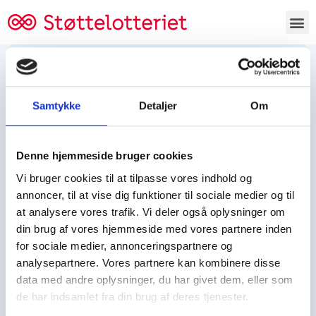
Bestil lodsedler
Samtykke
Detaljer
Om
Tjen penge og støt
Tjen penge til:
Denne hjemmeside bruger cookies
Foreningen/klubben/holdet
Skolen/skoleklassen
Vi bruger cookies til at tilpasse vores indhold og
Spejdere/spejdergruppen/FDF’ere, m.fl.
annoncer, til at vise dig funktioner til sociale medier og til
at analysere vores trafik. Vi deler også oplysninger om
Kontor
din brug af vores hjemmeside med vores partnere inden
for sociale medier, annonceringspartnere og
Tjenpengeogstoet.dk
analysepartnere. Vores partnere kan kombinere disse
Ejby Industrivej 91
data med andre oplysninger, du har givet dem, eller som
DK – 2600 Glostrup
de har indsamlet fra din brug af deres tjenester.
CVR:
19347508