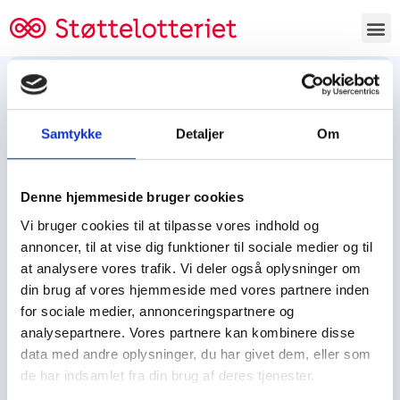
Bestil lodsedler
Samtykke
Detaljer
Om
Tjen penge og støt
Tjen penge til:
Denne hjemmeside bruger cookies
Foreningen/klubben/holdet
Skolen/skoleklassen
Vi bruger cookies til at tilpasse vores indhold og
Spejdere/spejdergruppen/FDF’ere, m.fl.
annoncer, til at vise dig funktioner til sociale medier og til
at analysere vores trafik. Vi deler også oplysninger om
Kontor
din brug af vores hjemmeside med vores partnere inden
for sociale medier, annonceringspartnere og
Tjenpengeogstoet.dk
analysepartnere. Vores partnere kan kombinere disse
Ejby Industrivej 91
data med andre oplysninger, du har givet dem, eller som
DK – 2600 Glostrup
de har indsamlet fra din brug af deres tjenester.
CVR:
19347508