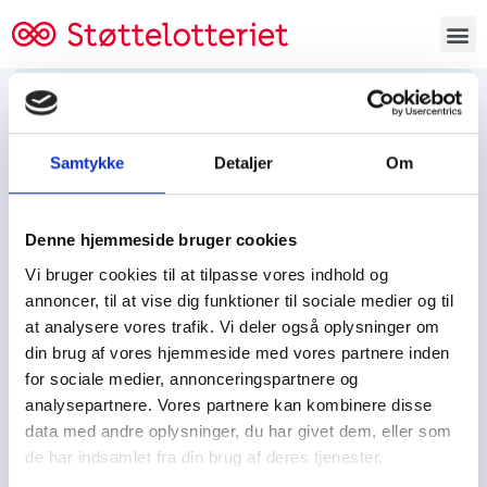
Bestil lodsedler
Samtykke
Detaljer
Om
Tjen penge og støt
Tjen penge til:
Denne hjemmeside bruger cookies
Foreningen/klubben/holdet
Skolen/skoleklassen
Vi bruger cookies til at tilpasse vores indhold og
Spejdere/spejdergruppen/FDF’ere, m.fl.
annoncer, til at vise dig funktioner til sociale medier og til
at analysere vores trafik. Vi deler også oplysninger om
Kontor
din brug af vores hjemmeside med vores partnere inden
for sociale medier, annonceringspartnere og
Tjenpengeogstoet.dk
analysepartnere. Vores partnere kan kombinere disse
Ejby Industrivej 91
data med andre oplysninger, du har givet dem, eller som
DK – 2600 Glostrup
de har indsamlet fra din brug af deres tjenester.
CVR:
19347508