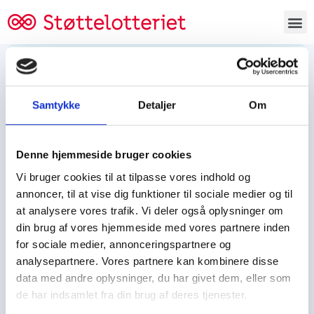
Bestil lodsedler
Samtykke
Detaljer
Om
Tjen penge og støt
Tjen penge til:
Denne hjemmeside bruger cookies
Foreningen/klubben/holdet
Skolen/skoleklassen
Vi bruger cookies til at tilpasse vores indhold og
Spejdere/spejdergruppen/FDF’ere, m.fl.
annoncer, til at vise dig funktioner til sociale medier og til
at analysere vores trafik. Vi deler også oplysninger om
Kontor
din brug af vores hjemmeside med vores partnere inden
for sociale medier, annonceringspartnere og
Tjenpengeogstoet.dk
analysepartnere. Vores partnere kan kombinere disse
Ejby Industrivej 91
data med andre oplysninger, du har givet dem, eller som
DK – 2600 Glostrup
de har indsamlet fra din brug af deres tjenester.
CVR:
19347508