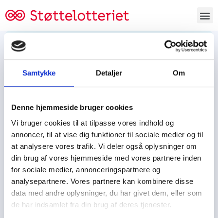
Bestil lodsedler
Samtykke
Detaljer
Om
Tjen penge og støt
Tjen penge til:
Denne hjemmeside bruger cookies
Foreningen/klubben/holdet
Skolen/skoleklassen
Vi bruger cookies til at tilpasse vores indhold og
Spejdere/spejdergruppen/FDF’ere, m.fl.
annoncer, til at vise dig funktioner til sociale medier og til
at analysere vores trafik. Vi deler også oplysninger om
Kontor
din brug af vores hjemmeside med vores partnere inden
for sociale medier, annonceringspartnere og
Tjenpengeogstoet.dk
analysepartnere. Vores partnere kan kombinere disse
Ejby Industrivej 91
data med andre oplysninger, du har givet dem, eller som
DK – 2600 Glostrup
de har indsamlet fra din brug af deres tjenester.
CVR:
19347508