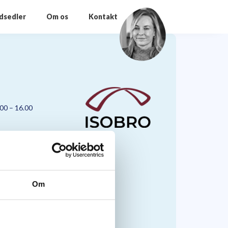
odsedler
Om os
Kontakt
.00 – 16.00
Om
nmark A/S