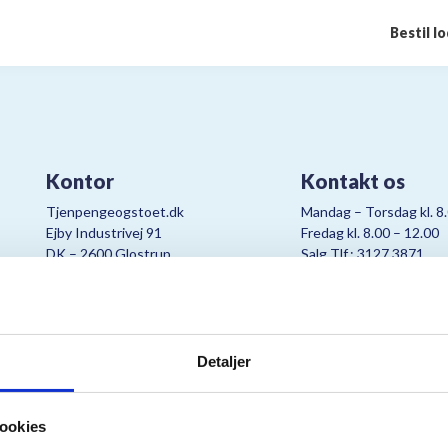
Bestil l
Kontor
Kontakt os
Tjenpengeogstoet.dk
Mandag – Torsdag kl. 8
Ejby Industrivej 91
Fredag kl. 8.00 – 12.00
DK – 2600 Glostrup
Salg Tlf.: 3127 3871
CVR:
19347508
Mail:
cjo@bording.dk
Detaljer
tteriet er et samarbejde imellem Kræftens Bekæmpelse og Bording Da
ookies