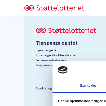
Tjen penge og støt
Tjen penge til:
Foreningen/klubben/holdet
Skolen/skoleklassen
Spejdere/spejdergruppen/FDF’ere, m.fl.
Samtykke
Cookie- og Persondatapolitik
Støttelo
Denne hjemmeside bruger c