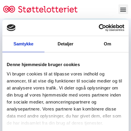
Bestil lodsedler
Samtykke
Detaljer
Om
Tjen penge og støt
Tjen penge til:
Denne hjemmeside bruger cookies
Foreningen/klubben/holdet
Skolen/skoleklassen
Vi bruger cookies til at tilpasse vores indhold og
Spejdere/spejdergruppen/FDF’ere, m.fl.
annoncer, til at vise dig funktioner til sociale medier og til
at analysere vores trafik. Vi deler også oplysninger om
Kontor
din brug af vores hjemmeside med vores partnere inden
for sociale medier, annonceringspartnere og
Tjenpengeogstoet.dk
analysepartnere. Vores partnere kan kombinere disse
Ejby Industrivej 91
data med andre oplysninger, du har givet dem, eller som
DK – 2600 Glostrup
de har indsamlet fra din brug af deres tjenester.
CVR:
19347508