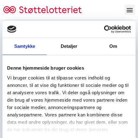
Bestil lodsedler
Samtykke
Detaljer
Om
Tjen penge og støt
Tjen penge til:
Denne hjemmeside bruger cookies
Foreningen/klubben/holdet
Skolen/skoleklassen
Vi bruger cookies til at tilpasse vores indhold og
Spejdere/spejdergruppen/FDF’ere, m.fl.
annoncer, til at vise dig funktioner til sociale medier og til
at analysere vores trafik. Vi deler også oplysninger om
Kontor
din brug af vores hjemmeside med vores partnere inden
for sociale medier, annonceringspartnere og
Tjenpengeogstoet.dk
analysepartnere. Vores partnere kan kombinere disse
Ejby Industrivej 91
data med andre oplysninger, du har givet dem, eller som
DK – 2600 Glostrup
de har indsamlet fra din brug af deres tjenester.
CVR:
19347508