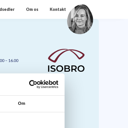
odsedler
Om os
Kontakt
.00 – 16.00
Om
nmark A/S