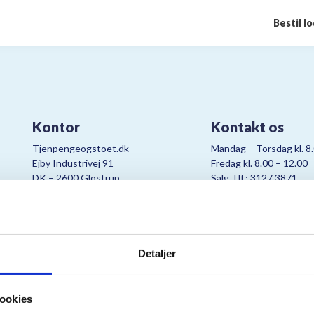
Bestil l
Kontor
Kontakt os
Tjenpengeogstoet.dk
Mandag – Torsdag kl. 8
Ejby Industrivej 91
Fredag kl. 8.00 – 12.00
DK – 2600 Glostrup
Salg Tlf.: 3127 3871
CVR:
19347508
Mail:
cjo@bording.dk
Detaljer
tteriet er et samarbejde imellem Kræftens Bekæmpelse og Bording Da
ookies