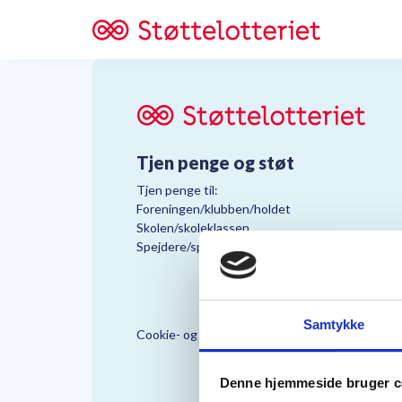
Tjen penge og støt
Tjen penge til:
Foreningen/klubben/holdet
Skolen/skoleklassen
Spejdere/spejdergruppen/FDF’ere, m.fl.
Samtykke
Cookie- og Persondatapolitik
Støttelo
Denne hjemmeside bruger c