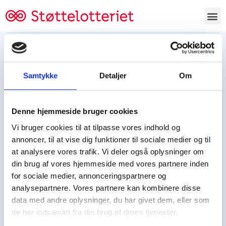
Bestil lodsedler
Samtykke
Detaljer
Om
Tjen penge og støt
Tjen penge til:
Denne hjemmeside bruger cookies
Foreningen/klubben/holdet
Skolen/skoleklassen
Vi bruger cookies til at tilpasse vores indhold og
Spejdere/spejdergruppen/FDF’ere, m.fl.
annoncer, til at vise dig funktioner til sociale medier og til
at analysere vores trafik. Vi deler også oplysninger om
Kontor
din brug af vores hjemmeside med vores partnere inden
for sociale medier, annonceringspartnere og
Tjenpengeogstoet.dk
analysepartnere. Vores partnere kan kombinere disse
Ejby Industrivej 91
data med andre oplysninger, du har givet dem, eller som
DK – 2600 Glostrup
de har indsamlet fra din brug af deres tjenester.
CVR:
19347508