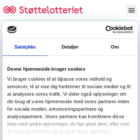
Bestil lodsedler
Samtykke
Detaljer
Om
Tjen penge og støt
Tjen penge til:
Denne hjemmeside bruger cookies
Foreningen/klubben/holdet
Skolen/skoleklassen
Vi bruger cookies til at tilpasse vores indhold og
Spejdere/spejdergruppen/FDF’ere, m.fl.
annoncer, til at vise dig funktioner til sociale medier og til
at analysere vores trafik. Vi deler også oplysninger om
Kontor
din brug af vores hjemmeside med vores partnere inden
for sociale medier, annonceringspartnere og
Tjenpengeogstoet.dk
analysepartnere. Vores partnere kan kombinere disse
Ejby Industrivej 91
data med andre oplysninger, du har givet dem, eller som
DK – 2600 Glostrup
de har indsamlet fra din brug af deres tjenester.
CVR:
19347508