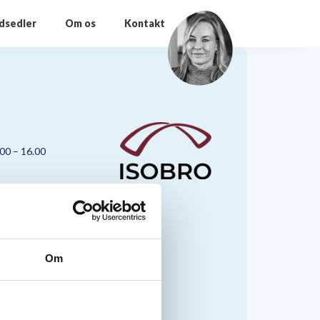
odsedler
Om os
Kontakt
.00 – 16.00
Om
nmark A/S