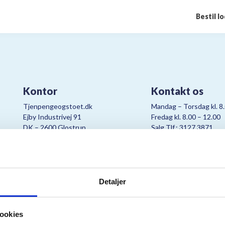
Bestil l
Kontor
Kontakt os
Tjenpengeogstoet.dk
Mandag – Torsdag kl. 8
Ejby Industrivej 91
Fredag kl. 8.00 – 12.00
DK – 2600 Glostrup
Salg Tlf.: 3127 3871
CVR:
19347508
Mail:
cjo@bording.dk
Detaljer
tteriet er et samarbejde imellem Kræftens Bekæmpelse og Bording Da
ookies