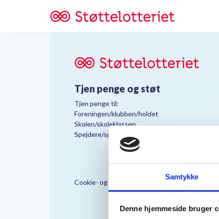
Tjen penge og støt
Tjen penge til:
Foreningen/klubben/holdet
Skolen/skoleklassen
Spejdere/spejdergruppen/FDF’ere, m.fl.
Samtykke
Cookie- og Persondatapolitik
Støttelo
Denne hjemmeside bruger c