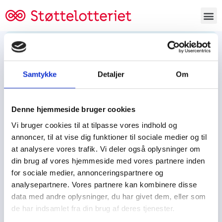
Bestil lodsedler
Samtykke
Detaljer
Om
Tjen penge og støt
Tjen penge til:
Denne hjemmeside bruger cookies
Foreningen/klubben/holdet
Skolen/skoleklassen
Vi bruger cookies til at tilpasse vores indhold og
Spejdere/spejdergruppen/FDF’ere, m.fl.
annoncer, til at vise dig funktioner til sociale medier og til
at analysere vores trafik. Vi deler også oplysninger om
Kontor
din brug af vores hjemmeside med vores partnere inden
for sociale medier, annonceringspartnere og
Tjenpengeogstoet.dk
analysepartnere. Vores partnere kan kombinere disse
Ejby Industrivej 91
data med andre oplysninger, du har givet dem, eller som
DK – 2600 Glostrup
de har indsamlet fra din brug af deres tjenester.
CVR:
19347508