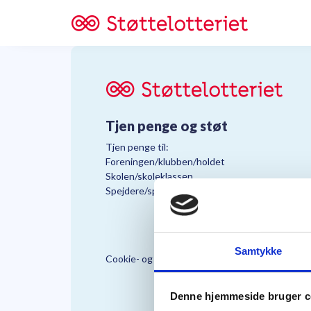
Tjen penge og støt
Tjen penge til:
Foreningen/klubben/holdet
Skolen/skoleklassen
Spejdere/spejdergruppen/FDF’ere, m.fl.
Samtykke
Cookie- og Persondatapolitik
Støttelo
Denne hjemmeside bruger c