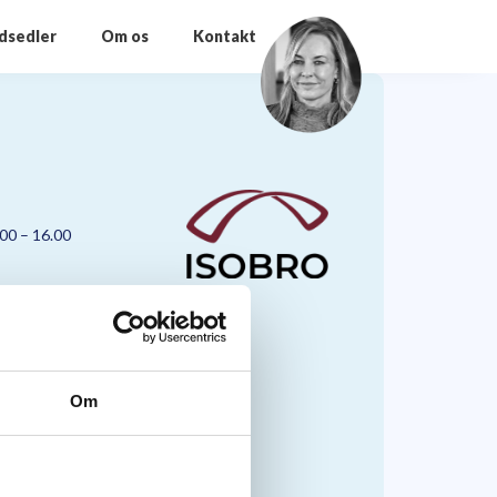
odsedler
Om os
Kontakt
.00 – 16.00
Om
nmark A/S