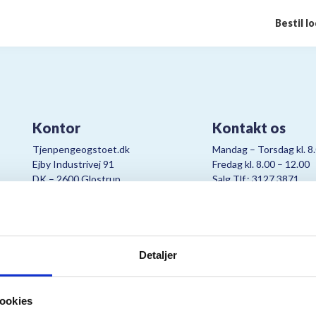
Bestil l
Kontor
Kontakt os
Tjenpengeogstoet.dk
Mandag – Torsdag kl. 8
Ejby Industrivej 91
Fredag kl. 8.00 – 12.00
DK – 2600 Glostrup
Salg Tlf.: 3127 3871
CVR:
19347508
Mail:
cjo@bording.dk
Detaljer
tteriet er et samarbejde imellem Kræftens Bekæmpelse og Bording Da
ookies