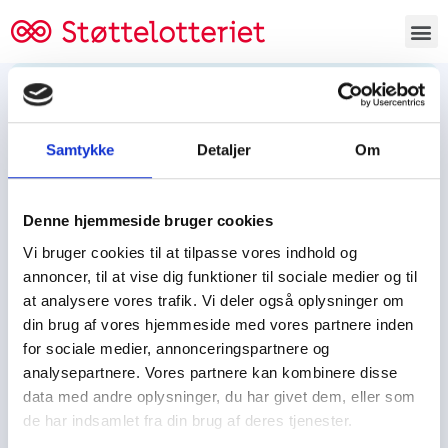
Bestil lodsedler
Samtykke
Detaljer
Om
Tjen penge og støt
Tjen penge til:
Denne hjemmeside bruger cookies
Foreningen/klubben/holdet
Skolen/skoleklassen
Vi bruger cookies til at tilpasse vores indhold og
Spejdere/spejdergruppen/FDF’ere, m.fl.
annoncer, til at vise dig funktioner til sociale medier og til
at analysere vores trafik. Vi deler også oplysninger om
Kontor
din brug af vores hjemmeside med vores partnere inden
for sociale medier, annonceringspartnere og
Tjenpengeogstoet.dk
analysepartnere. Vores partnere kan kombinere disse
Ejby Industrivej 91
data med andre oplysninger, du har givet dem, eller som
DK – 2600 Glostrup
de har indsamlet fra din brug af deres tjenester.
CVR:
19347508