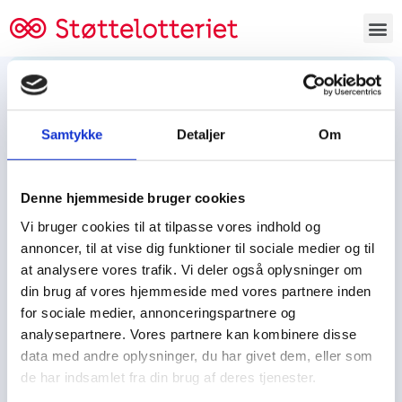
Bestil lodsedler
Samtykke
Detaljer
Om
Tjen penge og støt
Tjen penge til:
Denne hjemmeside bruger cookies
Foreningen/klubben/holdet
Skolen/skoleklassen
Vi bruger cookies til at tilpasse vores indhold og
Spejdere/spejdergruppen/FDF’ere, m.fl.
annoncer, til at vise dig funktioner til sociale medier og til
at analysere vores trafik. Vi deler også oplysninger om
Kontor
din brug af vores hjemmeside med vores partnere inden
for sociale medier, annonceringspartnere og
Tjenpengeogstoet.dk
analysepartnere. Vores partnere kan kombinere disse
Ejby Industrivej 91
data med andre oplysninger, du har givet dem, eller som
DK – 2600 Glostrup
de har indsamlet fra din brug af deres tjenester.
CVR:
19347508