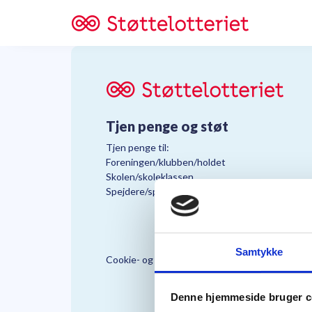
Tjen penge og støt
Tjen penge til:
Foreningen/klubben/holdet
Skolen/skoleklassen
Spejdere/spejdergruppen/FDF’ere, m.fl.
Samtykke
Cookie- og Persondatapolitik
Støttelo
Denne hjemmeside bruger c