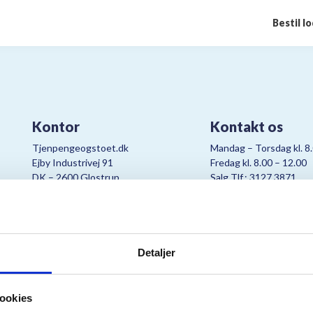
Bestil l
Kontor
Kontakt os
Tjenpengeogstoet.dk
Mandag – Torsdag kl. 8
Ejby Industrivej 91
Fredag kl. 8.00 – 12.00
DK – 2600 Glostrup
Salg Tlf.: 3127 3871
CVR:
19347508
Mail:
cjo@bording.dk
Detaljer
tteriet er et samarbejde imellem Kræftens Bekæmpelse og Bording Da
ookies