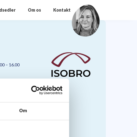
odsedler
Om os
Kontakt
.00 – 16.00
Om
nmark A/S