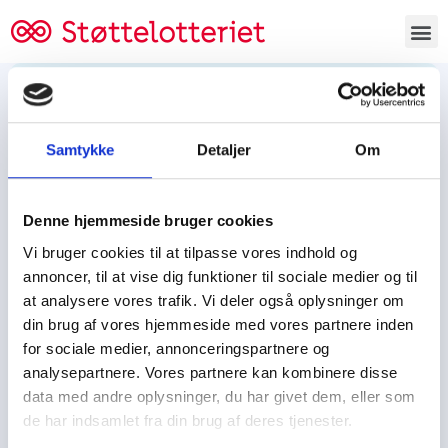
Bestil lodsedler
Samtykke
Detaljer
Om
Tjen penge og støt
Tjen penge til:
Denne hjemmeside bruger cookies
Foreningen/klubben/holdet
Skolen/skoleklassen
Vi bruger cookies til at tilpasse vores indhold og
Spejdere/spejdergruppen/FDF’ere, m.fl.
annoncer, til at vise dig funktioner til sociale medier og til
at analysere vores trafik. Vi deler også oplysninger om
Kontor
din brug af vores hjemmeside med vores partnere inden
for sociale medier, annonceringspartnere og
Tjenpengeogstoet.dk
analysepartnere. Vores partnere kan kombinere disse
Ejby Industrivej 91
data med andre oplysninger, du har givet dem, eller som
DK – 2600 Glostrup
de har indsamlet fra din brug af deres tjenester.
CVR:
19347508