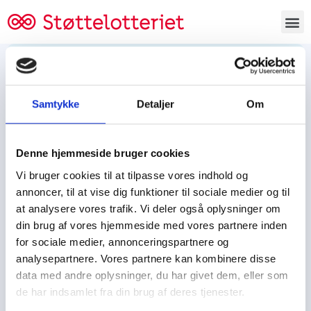
Bestil lodsedler
Samtykke
Detaljer
Om
Tjen penge og støt
Tjen penge til:
Denne hjemmeside bruger cookies
Foreningen/klubben/holdet
Skolen/skoleklassen
Vi bruger cookies til at tilpasse vores indhold og
Spejdere/spejdergruppen/FDF’ere, m.fl.
annoncer, til at vise dig funktioner til sociale medier og til
at analysere vores trafik. Vi deler også oplysninger om
Kontor
din brug af vores hjemmeside med vores partnere inden
for sociale medier, annonceringspartnere og
Tjenpengeogstoet.dk
analysepartnere. Vores partnere kan kombinere disse
Ejby Industrivej 91
data med andre oplysninger, du har givet dem, eller som
DK – 2600 Glostrup
de har indsamlet fra din brug af deres tjenester.
CVR:
19347508