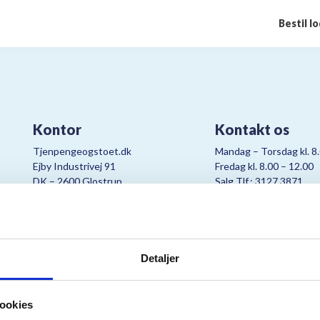
Bestil l
Kontor
Kontakt os
Tjenpengeogstoet.dk
Mandag – Torsdag kl. 8
Ejby Industrivej 91
Fredag kl. 8.00 – 12.00
DK – 2600 Glostrup
Salg Tlf.: 3127 3871
CVR:
19347508
Mail:
cjo@bording.dk
Detaljer
tteriet er et samarbejde imellem Kræftens Bekæmpelse og Bording Da
ookies