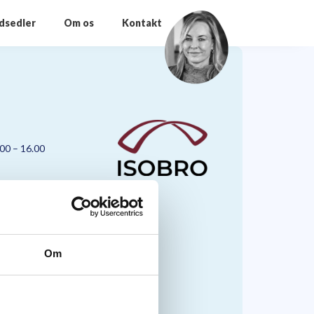
odsedler
Om os
Kontakt
.00 – 16.00
Om
nmark A/S