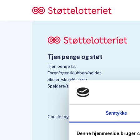
Tjen penge og støt
Tjen penge til:
Foreningen/klubben/holdet
Skolen/skoleklassen
Spejdere/spejdergruppen/FDF’ere, m.fl.
Samtykke
Cookie- og Persondatapolitik
Støttelo
Denne hjemmeside bruger c