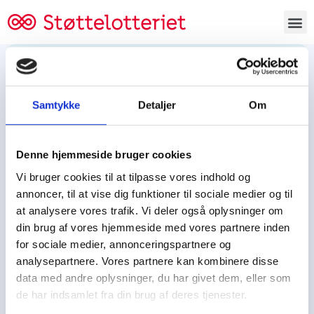
Bestil lodsedler
Samtykke
Detaljer
Om
Tjen penge og støt
Tjen penge til:
Denne hjemmeside bruger cookies
Foreningen/klubben/holdet
Skolen/skoleklassen
Vi bruger cookies til at tilpasse vores indhold og
Spejdere/spejdergruppen/FDF’ere, m.fl.
annoncer, til at vise dig funktioner til sociale medier og til
at analysere vores trafik. Vi deler også oplysninger om
Kontor
din brug af vores hjemmeside med vores partnere inden
for sociale medier, annonceringspartnere og
Tjenpengeogstoet.dk
analysepartnere. Vores partnere kan kombinere disse
Ejby Industrivej 91
data med andre oplysninger, du har givet dem, eller som
DK – 2600 Glostrup
de har indsamlet fra din brug af deres tjenester.
CVR:
19347508