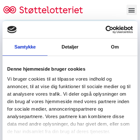
Bestil lodsedler
Samtykke
Detaljer
Om
Tjen penge og støt
Tjen penge til:
Denne hjemmeside bruger cookies
Foreningen/klubben/holdet
Skolen/skoleklassen
Vi bruger cookies til at tilpasse vores indhold og
Spejdere/spejdergruppen/FDF’ere, m.fl.
annoncer, til at vise dig funktioner til sociale medier og til
at analysere vores trafik. Vi deler også oplysninger om
Kontor
din brug af vores hjemmeside med vores partnere inden
for sociale medier, annonceringspartnere og
Tjenpengeogstoet.dk
analysepartnere. Vores partnere kan kombinere disse
Ejby Industrivej 91
data med andre oplysninger, du har givet dem, eller som
DK – 2600 Glostrup
de har indsamlet fra din brug af deres tjenester.
CVR:
19347508