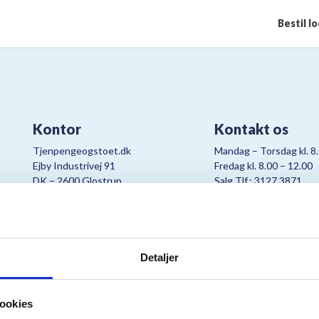
Bestil l
Kontor
Kontakt os
Tjenpengeogstoet.dk
Mandag – Torsdag kl. 8
Ejby Industrivej 91
Fredag kl. 8.00 – 12.00
DK – 2600 Glostrup
Salg Tlf.: 3127 3871
CVR:
19347508
Mail:
cjo@bording.dk
Detaljer
tteriet er et samarbejde imellem Kræftens Bekæmpelse og Bording Da
ookies