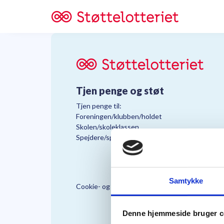
Tjen penge og støt
Tjen penge til:
Foreningen/klubben/holdet
Skolen/skoleklassen
Spejdere/spejdergruppen/FDF’ere, m.fl.
Samtykke
Cookie- og Persondatapolitik
Støttelo
Denne hjemmeside bruger c