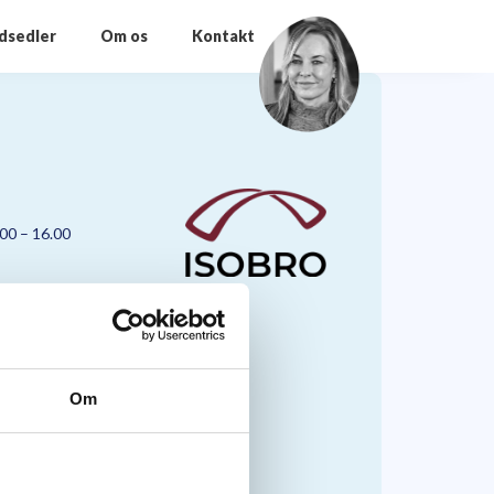
odsedler
Om os
Kontakt
.00 – 16.00
Om
nmark A/S