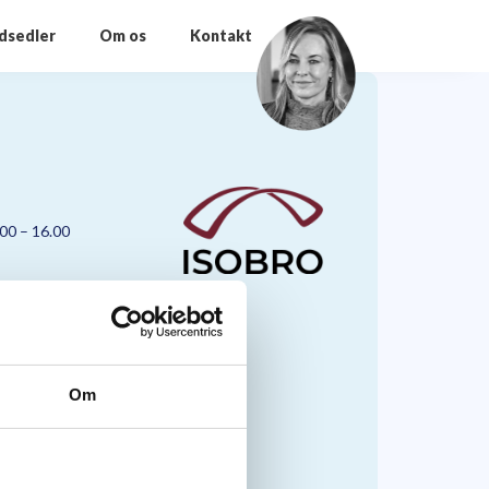
odsedler
Om os
Kontakt
.00 – 16.00
Om
nmark A/S