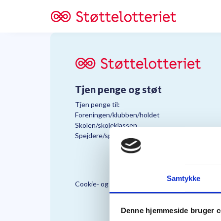
Tjen penge og støt
Tjen penge til:
Foreningen/klubben/holdet
Skolen/skoleklassen
Spejdere/spejdergruppen/FDF’ere, m.fl.
Samtykke
Cookie- og Persondatapolitik
Støttelo
Denne hjemmeside bruger c