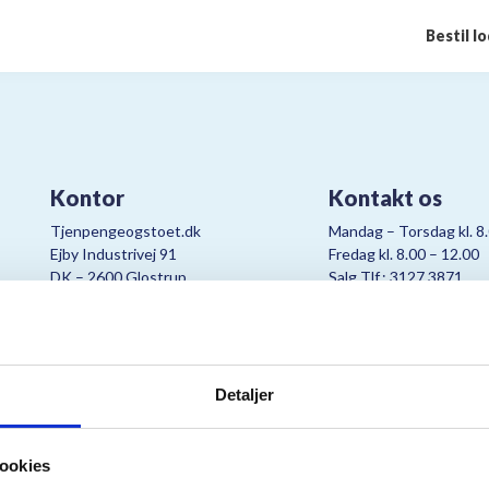
Bestil l
Kontor
Kontakt os
Tjenpengeogstoet.dk
Mandag – Torsdag kl. 8
Ejby Industrivej 91
Fredag kl. 8.00 – 12.00
DK – 2600 Glostrup
Salg Tlf.: 3127 3871
CVR:
19347508
Mail:
cjo@bording.dk
Detaljer
tteriet er et samarbejde imellem Kræftens Bekæmpelse og Bording Da
ookies