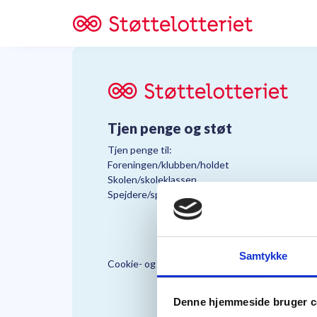
Tjen penge og støt
Tjen penge til:
Foreningen/klubben/holdet
Skolen/skoleklassen
Spejdere/spejdergruppen/FDF’ere, m.fl.
Samtykke
Cookie- og Persondatapolitik
Støttelo
Denne hjemmeside bruger c