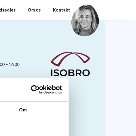
odsedler
Om os
Kontakt
.00 – 16.00
Om
nmark A/S