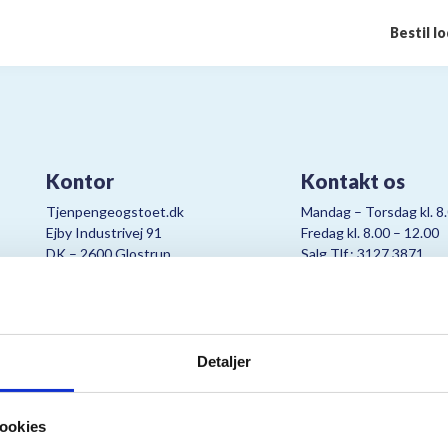
Bestil l
Kontor
Kontakt os
Tjenpengeogstoet.dk
Mandag – Torsdag kl. 8
Ejby Industrivej 91
Fredag kl. 8.00 – 12.00
DK – 2600 Glostrup
Salg Tlf.: 3127 3871
CVR:
19347508
Mail:
cjo@bording.dk
Detaljer
tteriet er et samarbejde imellem Kræftens Bekæmpelse og Bording Da
ookies