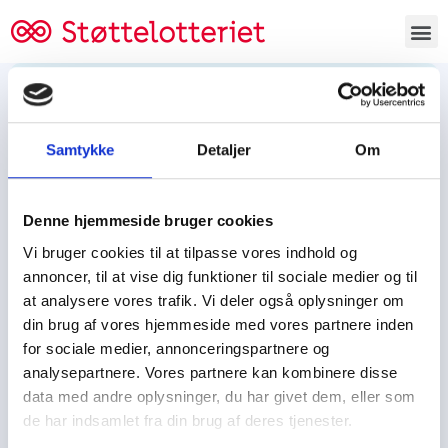
Bestil lodsedler
Samtykke
Detaljer
Om
Tjen penge og støt
Tjen penge til:
Denne hjemmeside bruger cookies
Foreningen/klubben/holdet
Skolen/skoleklassen
Vi bruger cookies til at tilpasse vores indhold og
Spejdere/spejdergruppen/FDF’ere, m.fl.
annoncer, til at vise dig funktioner til sociale medier og til
at analysere vores trafik. Vi deler også oplysninger om
Kontor
din brug af vores hjemmeside med vores partnere inden
for sociale medier, annonceringspartnere og
Tjenpengeogstoet.dk
analysepartnere. Vores partnere kan kombinere disse
Ejby Industrivej 91
data med andre oplysninger, du har givet dem, eller som
DK – 2600 Glostrup
de har indsamlet fra din brug af deres tjenester.
CVR:
19347508