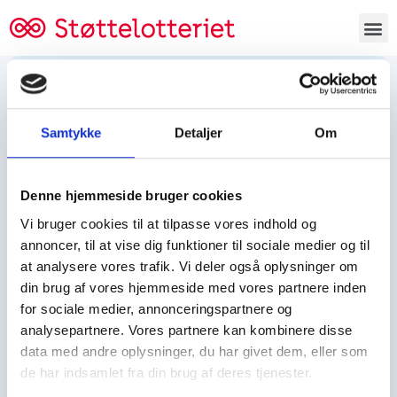
Bestil lodsedler
Samtykke
Detaljer
Om
Tjen penge og støt
Tjen penge til:
Denne hjemmeside bruger cookies
Foreningen/klubben/holdet
Skolen/skoleklassen
Vi bruger cookies til at tilpasse vores indhold og
Spejdere/spejdergruppen/FDF’ere, m.fl.
annoncer, til at vise dig funktioner til sociale medier og til
at analysere vores trafik. Vi deler også oplysninger om
Kontor
din brug af vores hjemmeside med vores partnere inden
for sociale medier, annonceringspartnere og
Tjenpengeogstoet.dk
analysepartnere. Vores partnere kan kombinere disse
Ejby Industrivej 91
data med andre oplysninger, du har givet dem, eller som
DK – 2600 Glostrup
de har indsamlet fra din brug af deres tjenester.
CVR:
19347508