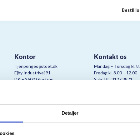
Bestil l
Kontor
Kontakt os
Tjenpengeogstoet.dk
Mandag – Torsdag kl. 8
Ejby Industrivej 91
Fredag kl. 8.00 – 12.00
DK – 2600 Glostrup
Salg Tlf.: 3127 3871
CVR:
19347508
Mail:
cjo@bording.dk
Detaljer
tteriet er et samarbejde imellem Kræftens Bekæmpelse og Bording Da
ookies