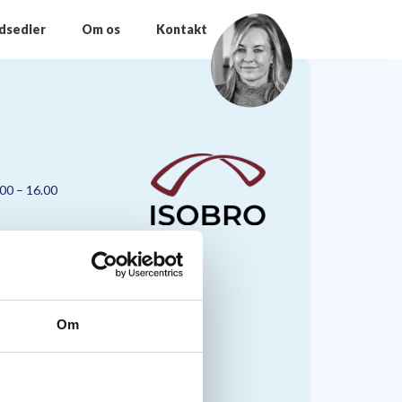
odsedler
Om os
Kontakt
.00 – 16.00
Om
nmark A/S