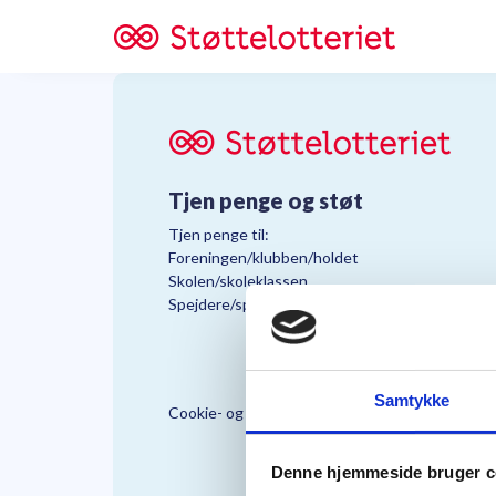
Tjen penge og støt
Tjen penge til:
Foreningen/klubben/holdet
Skolen/skoleklassen
Spejdere/spejdergruppen/FDF’ere, m.fl.
Samtykke
Cookie- og Persondatapolitik
Støttelo
Denne hjemmeside bruger c