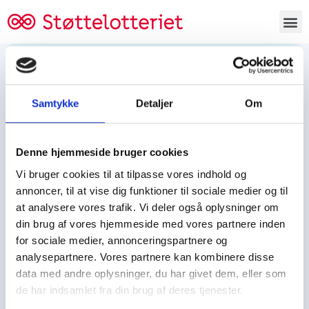
Bestil lodsedler
Samtykke
Detaljer
Om
Tjen penge og støt
Tjen penge til:
Denne hjemmeside bruger cookies
Foreningen/klubben/holdet
Skolen/skoleklassen
Vi bruger cookies til at tilpasse vores indhold og
Spejdere/spejdergruppen/FDF’ere, m.fl.
annoncer, til at vise dig funktioner til sociale medier og til
at analysere vores trafik. Vi deler også oplysninger om
Kontor
din brug af vores hjemmeside med vores partnere inden
for sociale medier, annonceringspartnere og
Tjenpengeogstoet.dk
analysepartnere. Vores partnere kan kombinere disse
Ejby Industrivej 91
data med andre oplysninger, du har givet dem, eller som
DK – 2600 Glostrup
de har indsamlet fra din brug af deres tjenester.
CVR:
19347508