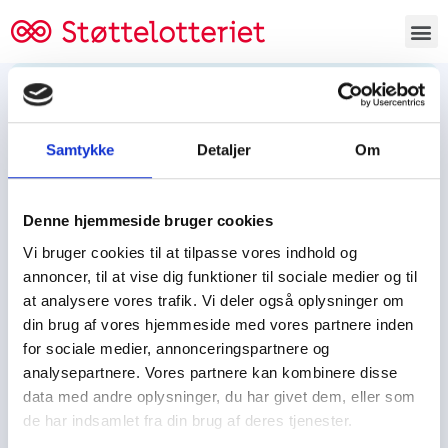
Bestil lodsedler
Samtykke
Detaljer
Om
Tjen penge og støt
Tjen penge til:
Denne hjemmeside bruger cookies
Foreningen/klubben/holdet
Skolen/skoleklassen
Vi bruger cookies til at tilpasse vores indhold og
Spejdere/spejdergruppen/FDF’ere, m.fl.
annoncer, til at vise dig funktioner til sociale medier og til
at analysere vores trafik. Vi deler også oplysninger om
Kontor
din brug af vores hjemmeside med vores partnere inden
for sociale medier, annonceringspartnere og
Tjenpengeogstoet.dk
analysepartnere. Vores partnere kan kombinere disse
Ejby Industrivej 91
data med andre oplysninger, du har givet dem, eller som
DK – 2600 Glostrup
de har indsamlet fra din brug af deres tjenester.
CVR:
19347508