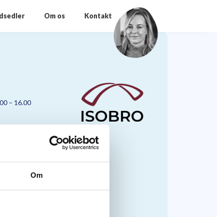
odsedler
Om os
Kontakt
.00 – 16.00
Om
nmark A/S