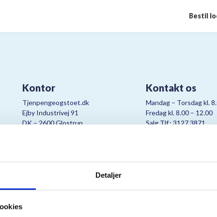
Bestil l
Kontor
Kontakt os
Tjenpengeogstoet.dk
Mandag – Torsdag kl. 8
Ejby Industrivej 91
Fredag kl. 8.00 – 12.00
DK – 2600 Glostrup
Salg Tlf.: 3127 3871
CVR:
19347508
Mail:
cjo@bording.dk
Detaljer
tteriet er et samarbejde imellem Kræftens Bekæmpelse og Bording Da
ookies