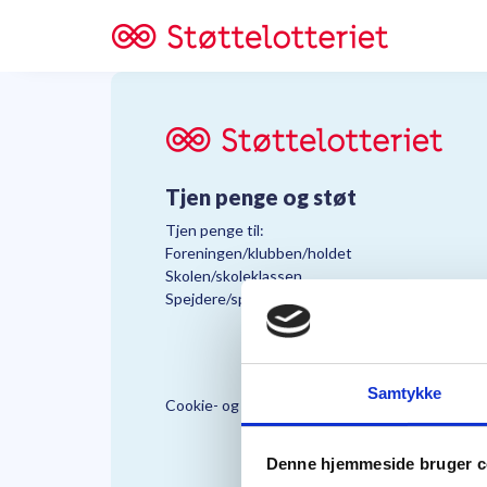
Tjen penge og støt
Tjen penge til:
Foreningen/klubben/holdet
Skolen/skoleklassen
Spejdere/spejdergruppen/FDF’ere, m.fl.
Samtykke
Cookie- og Persondatapolitik
Støttelo
Denne hjemmeside bruger c