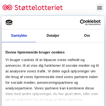
Bestil lodsedler
Samtykke
Detaljer
Om
Tjen penge og støt
Tjen penge til:
Denne hjemmeside bruger cookies
Foreningen/klubben/holdet
Skolen/skoleklassen
Vi bruger cookies til at tilpasse vores indhold og
Spejdere/spejdergruppen/FDF’ere, m.fl.
annoncer, til at vise dig funktioner til sociale medier og til
at analysere vores trafik. Vi deler også oplysninger om
Kontor
din brug af vores hjemmeside med vores partnere inden
for sociale medier, annonceringspartnere og
Tjenpengeogstoet.dk
analysepartnere. Vores partnere kan kombinere disse
Ejby Industrivej 91
data med andre oplysninger, du har givet dem, eller som
DK – 2600 Glostrup
de har indsamlet fra din brug af deres tjenester.
CVR:
19347508