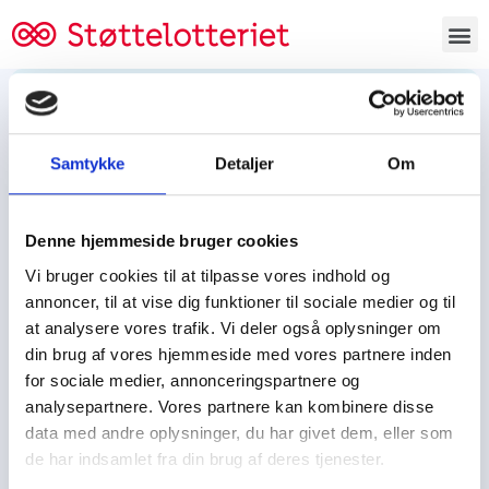
Bestil lodsedler
Samtykke
Detaljer
Om
Tjen penge og støt
Tjen penge til:
Denne hjemmeside bruger cookies
Foreningen/klubben/holdet
Skolen/skoleklassen
Vi bruger cookies til at tilpasse vores indhold og
Spejdere/spejdergruppen/FDF’ere, m.fl.
annoncer, til at vise dig funktioner til sociale medier og til
at analysere vores trafik. Vi deler også oplysninger om
Kontor
din brug af vores hjemmeside med vores partnere inden
for sociale medier, annonceringspartnere og
Tjenpengeogstoet.dk
analysepartnere. Vores partnere kan kombinere disse
Ejby Industrivej 91
data med andre oplysninger, du har givet dem, eller som
DK – 2600 Glostrup
de har indsamlet fra din brug af deres tjenester.
CVR:
19347508