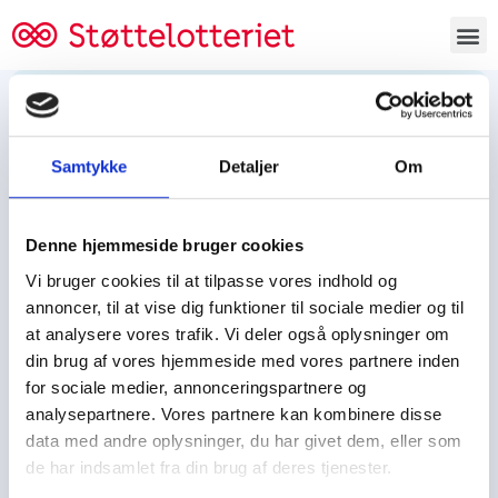
Bestil lodsedler
Samtykke
Detaljer
Om
Tjen penge og støt
Tjen penge til:
Denne hjemmeside bruger cookies
Foreningen/klubben/holdet
Skolen/skoleklassen
Vi bruger cookies til at tilpasse vores indhold og
Spejdere/spejdergruppen/FDF’ere, m.fl.
annoncer, til at vise dig funktioner til sociale medier og til
at analysere vores trafik. Vi deler også oplysninger om
Kontor
din brug af vores hjemmeside med vores partnere inden
for sociale medier, annonceringspartnere og
Tjenpengeogstoet.dk
analysepartnere. Vores partnere kan kombinere disse
Ejby Industrivej 91
data med andre oplysninger, du har givet dem, eller som
DK – 2600 Glostrup
de har indsamlet fra din brug af deres tjenester.
CVR:
19347508