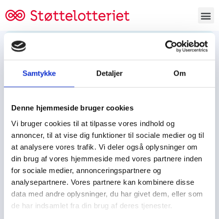
Bestil lodsedler
Samtykke
Detaljer
Om
Tjen penge og støt
Tjen penge til:
Denne hjemmeside bruger cookies
Foreningen/klubben/holdet
Skolen/skoleklassen
Vi bruger cookies til at tilpasse vores indhold og
Spejdere/spejdergruppen/FDF’ere, m.fl.
annoncer, til at vise dig funktioner til sociale medier og til
at analysere vores trafik. Vi deler også oplysninger om
Kontor
din brug af vores hjemmeside med vores partnere inden
for sociale medier, annonceringspartnere og
Tjenpengeogstoet.dk
analysepartnere. Vores partnere kan kombinere disse
Ejby Industrivej 91
data med andre oplysninger, du har givet dem, eller som
DK – 2600 Glostrup
de har indsamlet fra din brug af deres tjenester.
CVR:
19347508