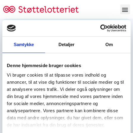
Bestil lodsedler
Samtykke
Detaljer
Om
Tjen penge og støt
Tjen penge til:
Denne hjemmeside bruger cookies
Foreningen/klubben/holdet
Skolen/skoleklassen
Vi bruger cookies til at tilpasse vores indhold og
Spejdere/spejdergruppen/FDF’ere, m.fl.
annoncer, til at vise dig funktioner til sociale medier og til
at analysere vores trafik. Vi deler også oplysninger om
Kontor
din brug af vores hjemmeside med vores partnere inden
for sociale medier, annonceringspartnere og
Tjenpengeogstoet.dk
analysepartnere. Vores partnere kan kombinere disse
Ejby Industrivej 91
data med andre oplysninger, du har givet dem, eller som
DK – 2600 Glostrup
de har indsamlet fra din brug af deres tjenester.
CVR:
19347508