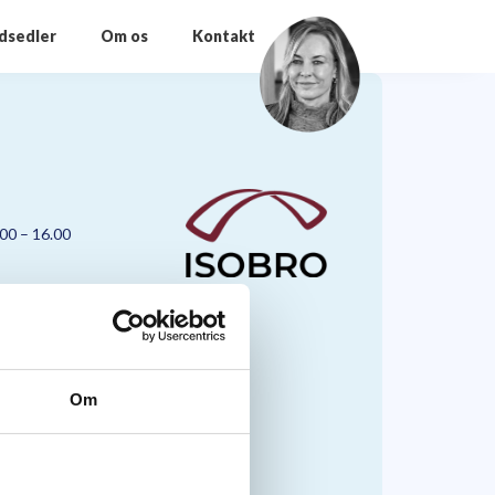
odsedler
Om os
Kontakt
.00 – 16.00
Om
nmark A/S