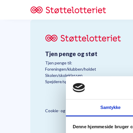
Tjen penge og støt
Tjen penge til:
Foreningen/klubben/holdet
Skolen/skoleklassen
Spejdere/spejdergruppen/FDF’ere, m.fl.
Samtykke
Cookie- og Persondatapolitik
Støttelo
Denne hjemmeside bruger c