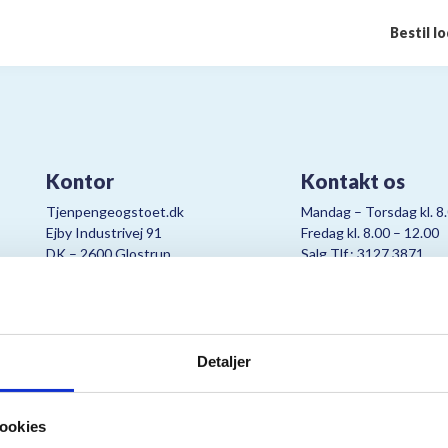
Bestil l
Kontor
Kontakt os
Tjenpengeogstoet.dk
Mandag – Torsdag kl. 8
Ejby Industrivej 91
Fredag kl. 8.00 – 12.00
DK – 2600 Glostrup
Salg Tlf.: 3127 3871
CVR:
19347508
Mail:
cjo@bording.dk
Detaljer
tteriet er et samarbejde imellem Kræftens Bekæmpelse og Bording Da
ookies