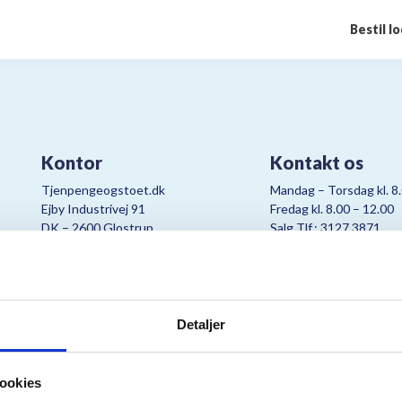
Bestil l
Kontor
Kontakt os
Tjenpengeogstoet.dk
Mandag – Torsdag kl. 8
Ejby Industrivej 91
Fredag kl. 8.00 – 12.00
DK – 2600 Glostrup
Salg Tlf.: 3127 3871
CVR:
19347508
Mail:
cjo@bording.dk
Detaljer
tteriet er et samarbejde imellem Kræftens Bekæmpelse og Bording Da
ookies