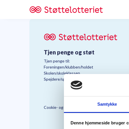
Tjen penge og støt
Tjen penge til:
Foreningen/klubben/holdet
Skolen/skoleklassen
Spejdere/spejdergruppen/FDF’ere, m.fl.
Samtykke
Cookie- og Persondatapolitik
Støttelo
Denne hjemmeside bruger c