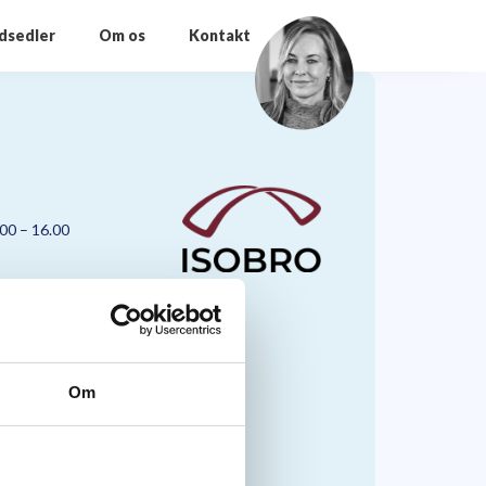
odsedler
Om os
Kontakt
.00 – 16.00
Om
nmark A/S