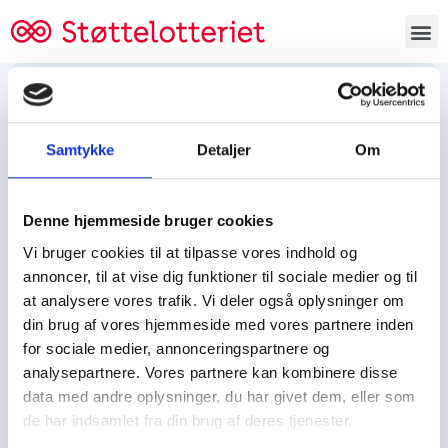
Bestil lodsedler
Samtykke
Detaljer
Om
Tjen penge og støt
Tjen penge til:
Denne hjemmeside bruger cookies
Foreningen/klubben/holdet
Skolen/skoleklassen
Vi bruger cookies til at tilpasse vores indhold og
Spejdere/spejdergruppen/FDF’ere, m.fl.
annoncer, til at vise dig funktioner til sociale medier og til
at analysere vores trafik. Vi deler også oplysninger om
Kontor
din brug af vores hjemmeside med vores partnere inden
for sociale medier, annonceringspartnere og
Tjenpengeogstoet.dk
analysepartnere. Vores partnere kan kombinere disse
Ejby Industrivej 91
data med andre oplysninger, du har givet dem, eller som
DK – 2600 Glostrup
de har indsamlet fra din brug af deres tjenester.
CVR:
19347508