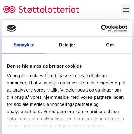
Bestil lodsedler
Samtykke
Detaljer
Om
Tjen penge og støt
Tjen penge til:
Denne hjemmeside bruger cookies
Foreningen/klubben/holdet
Skolen/skoleklassen
Vi bruger cookies til at tilpasse vores indhold og
Spejdere/spejdergruppen/FDF’ere, m.fl.
annoncer, til at vise dig funktioner til sociale medier og til
at analysere vores trafik. Vi deler også oplysninger om
Kontor
din brug af vores hjemmeside med vores partnere inden
for sociale medier, annonceringspartnere og
Tjenpengeogstoet.dk
analysepartnere. Vores partnere kan kombinere disse
Ejby Industrivej 91
data med andre oplysninger, du har givet dem, eller som
DK – 2600 Glostrup
de har indsamlet fra din brug af deres tjenester.
CVR:
19347508