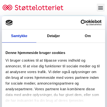
Bestil lodsedler
Samtykke
Detaljer
Om
Tjen penge og støt
Tjen penge til:
Denne hjemmeside bruger cookies
Foreningen/klubben/holdet
Skolen/skoleklassen
Vi bruger cookies til at tilpasse vores indhold og
Spejdere/spejdergruppen/FDF’ere, m.fl.
annoncer, til at vise dig funktioner til sociale medier og til
at analysere vores trafik. Vi deler også oplysninger om
Kontor
din brug af vores hjemmeside med vores partnere inden
for sociale medier, annonceringspartnere og
Tjenpengeogstoet.dk
analysepartnere. Vores partnere kan kombinere disse
Ejby Industrivej 91
data med andre oplysninger, du har givet dem, eller som
DK – 2600 Glostrup
de har indsamlet fra din brug af deres tjenester.
CVR:
19347508