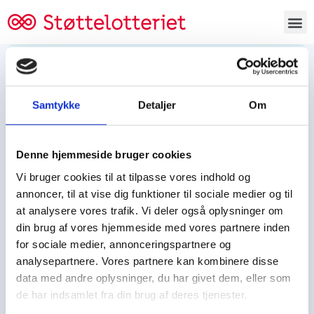
Bestil lodsedler
Samtykke
Detaljer
Om
Tjen penge og støt
Tjen penge til:
Denne hjemmeside bruger cookies
Foreningen/klubben/holdet
Skolen/skoleklassen
Vi bruger cookies til at tilpasse vores indhold og
Spejdere/spejdergruppen/FDF’ere, m.fl.
annoncer, til at vise dig funktioner til sociale medier og til
at analysere vores trafik. Vi deler også oplysninger om
Kontor
din brug af vores hjemmeside med vores partnere inden
for sociale medier, annonceringspartnere og
Tjenpengeogstoet.dk
analysepartnere. Vores partnere kan kombinere disse
Ejby Industrivej 91
data med andre oplysninger, du har givet dem, eller som
DK – 2600 Glostrup
de har indsamlet fra din brug af deres tjenester.
CVR:
19347508