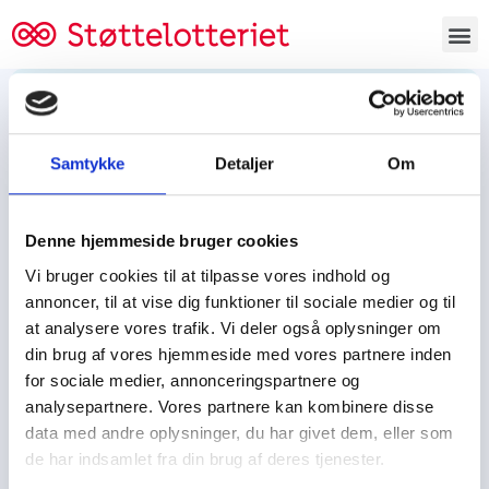
Bestil lodsedler
Samtykke
Detaljer
Om
Tjen penge og støt
Tjen penge til:
Denne hjemmeside bruger cookies
Foreningen/klubben/holdet
Skolen/skoleklassen
Vi bruger cookies til at tilpasse vores indhold og
Spejdere/spejdergruppen/FDF’ere, m.fl.
annoncer, til at vise dig funktioner til sociale medier og til
at analysere vores trafik. Vi deler også oplysninger om
Kontor
din brug af vores hjemmeside med vores partnere inden
for sociale medier, annonceringspartnere og
Tjenpengeogstoet.dk
analysepartnere. Vores partnere kan kombinere disse
Ejby Industrivej 91
data med andre oplysninger, du har givet dem, eller som
DK – 2600 Glostrup
de har indsamlet fra din brug af deres tjenester.
CVR:
19347508